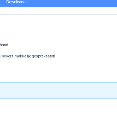
Downloaden
rband.
e bevers makkelijk gespreksstof!