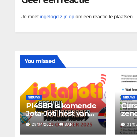
Geef een reactie
Je moet
ingelogd zijn op
om een reactie te plaatsen.
You missed
NIEUWS
NIEUWS
PI4SBR is komende
Cur
Jota-Joti host van
zend
PI4S
PI4
29/04/2025
BART
31/0