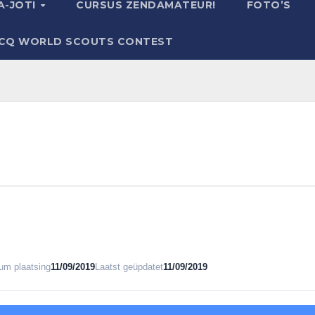
A-JOTI
CURSUS ZENDAMATEUR!
FOTO’S
CQ WORLD SCOUTS CONTEST
um plaatsing
11/09/2019
Laatst geüpdatet
11/09/2019