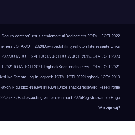
 Scouts contest
Cursus zendamateur!
Deelnemers JOTA – JOTI 2022
nemers JOTA-JOTI 2020
Downloads
Filmpjes
Foto’s
Interessante Links
 2022
JOTA JOTI SPEL
JOTA-JOTI
JOTA-JOTI 2019
JOTA-JOTI 2020
TI 2021
JOTA-JOTI 2021 Logboek
Kaart deelnemers JOTA-JOTI 2021
des
Live Stream!
Log In
Logboek JOTA -JOTI 2022
Logboek JOTA 2019
 Rayon K quizizz?
Nieuws!
Nieuws!
Onze shack.
Password Reset
Profile
022
Quizizz
Radioscouting winter evenment 2026
Register
Sample Page
Wie zijn wij?