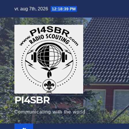
Ga
vr. aug 7th, 2026
12:18:40 PM
naar
de
inhoud
PI4SBR
Communicating with the world...