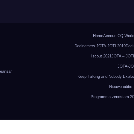
Home
Account
CQ World
Deelnemers JOTA-JOTI 2019
Deel
Iscout 2021
JOTA – JOTI
JOTA-JO
eansar
.
Keep Talking and Nobody Explo
Nieuwe editie
Programma zendstam 2