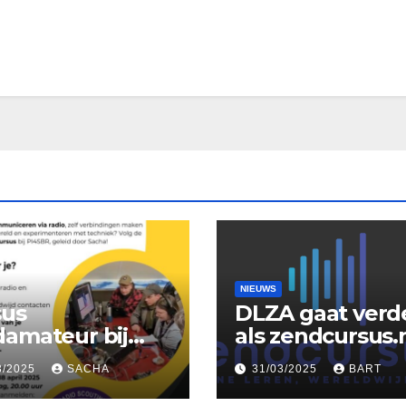
NIEUWS
sus
DLZA gaat verd
amateur bij
als zendcursus.
SBR
3/2025
SACHA
31/03/2025
BART