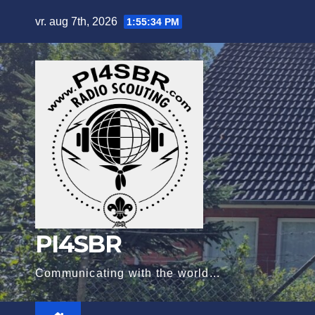
Ga
vr. aug 7th, 2026
1:55:35 PM
naar
de
inhoud
PI4SBR
Communicating with the world...