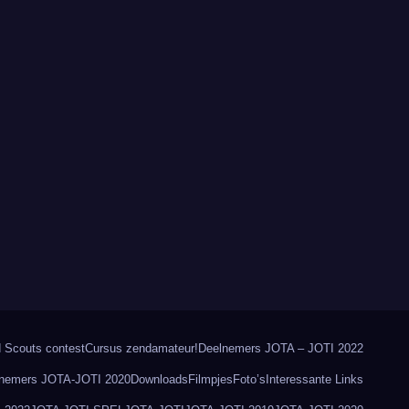
 Scouts contest
Cursus zendamateur!
Deelnemers JOTA – JOTI 2022
nemers JOTA-JOTI 2020
Downloads
Filmpjes
Foto’s
Interessante Links