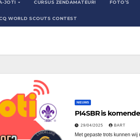
A-JOTI
CURSUS ZENDAMATEUR!
FOTO’S
CQ WORLD SCOUTS CONTEST
NIEUWS
PI4SBR is komende 
29/04/2025
BART
Met gepaste trots kunnen wij