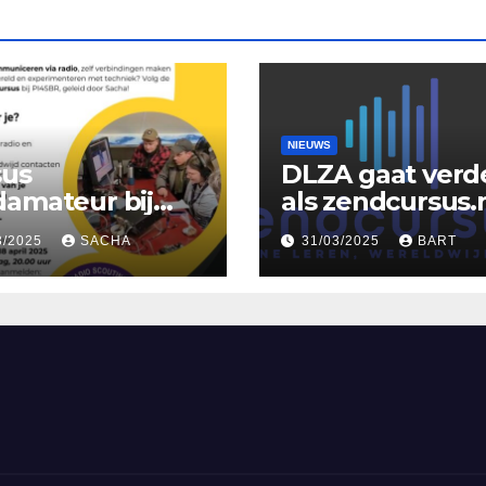
NIEUWS
sus
DLZA gaat verd
amateur bij
als zendcursus.
SBR
3/2025
SACHA
31/03/2025
BART