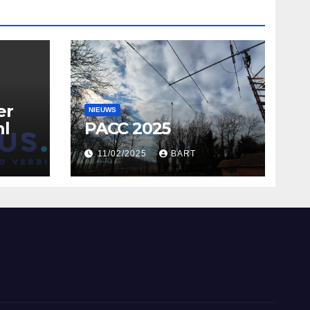
er
NIEUWS
nl
PACC 2025
11/02/2025
BART