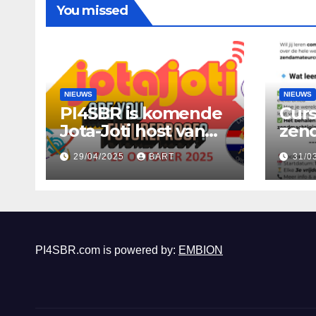
You missed
NIEUWS
NIEUWS
PI4SBR is komende
Cur
Jota-Joti host van
zend
PI4S
PI4
29/04/2025
BART
31/0
PI4SBR.com is powered by:
EMBION