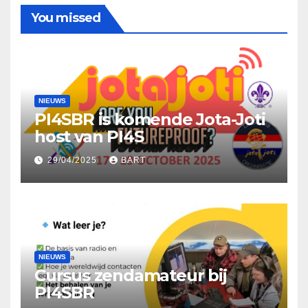
You missed
NIEUWS
PI4SBR is komende Jota-Joti
host van PI4S
29/04/2025
BART
NIEUWS
Cursus zendamateur bij
PI4SBR