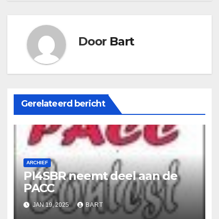
Door
Bart
Gerelateerd bericht
ARCHIEF
PI4SBR neemt deel aan de
PACC
JAN 19, 2025
BART