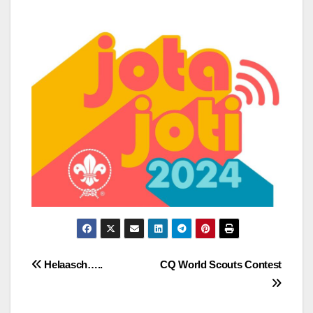
Bericht
Helaasch…..
CQ World Scouts Contest
navigatie