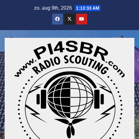
Ga
zo. aug 9th, 2026
1:13:34 AM
naar
de
inhoud