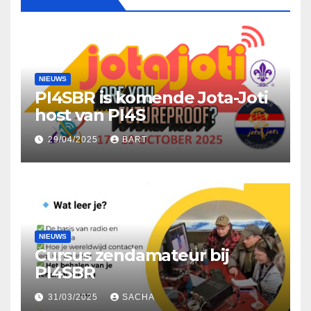
NIEUWS
PI4SBR is komende Jota-Joti
host van PI4S
29/04/2025
BART
NIEUWS
Cursus zendamateur bij
PI4SBR
31/03/2025
SACHA