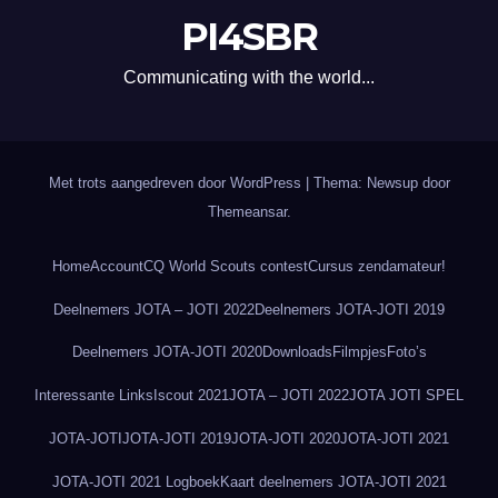
PI4SBR
Communicating with the world...
Met trots aangedreven door WordPress
|
Thema: Newsup door
Themeansar
.
Home
Account
CQ World Scouts contest
Cursus zendamateur!
Deelnemers JOTA – JOTI 2022
Deelnemers JOTA-JOTI 2019
Deelnemers JOTA-JOTI 2020
Downloads
Filmpjes
Foto’s
Interessante Links
Iscout 2021
JOTA – JOTI 2022
JOTA JOTI SPEL
JOTA-JOTI
JOTA-JOTI 2019
JOTA-JOTI 2020
JOTA-JOTI 2021
JOTA-JOTI 2021 Logboek
Kaart deelnemers JOTA-JOTI 2021