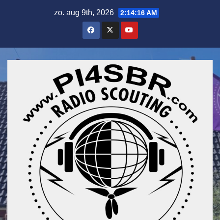
Ga
zo. aug 9th, 2026
2:14:17 AM
naar
de
inhoud