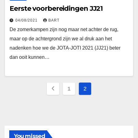
Eerste voorbereidingen JJ21
04/08/2021
BART
De zomerkampen zijn nog maar net achter de rug,
maar op de achtergrond zijn we al druk aan het
nadenken hoe we de JOTA-JOTI 2021 (JJ21) beter
dan ooit kunnen…
Berichten
1
2
paginering
You missed